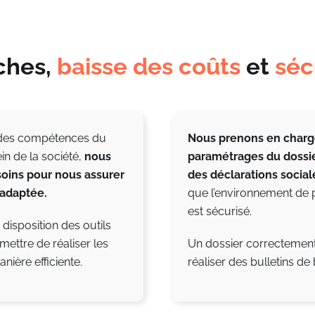
ches,
baisse des coûts
et
séc
et des compétences du
Nous prenons en charg
in de la société,
n
ous
paramétrages du dossier
oins pour nous assurer
des déclarations socia
 adaptée.
que l’environnement de 
est sécurisé.
isposition des outils
rmettre de réaliser les
Un dossier correctemen
ière efficiente.
réaliser des bulletins de